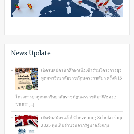
News Update
เปิดรับสมัครนักศึกษาเพื่อเข้าร่วมโครงการยุว
ทูตมหาวิทยาลัยราชภัฏนครราชสีมา ครั้งที่ 16
โครงการยุวทูตมหาวิทยาลัยราชภัฏนครราชสีมาWe are
NRRU […]
เปิดรับสมัครแล้ว! Chevening Scholarship
2025 ทุนเต็มจำนวนจากรัฐบาลอังกฤษ