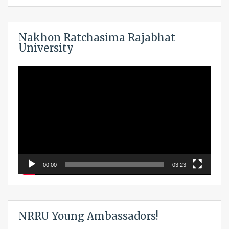
Nakhon Ratchasima Rajabhat
University
Video
Player
00:00
03:23
NRRU Young Ambassadors!