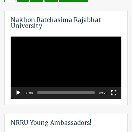
navigation
Nakhon Ratchasima Rajabhat
University
Video
Player
00:00
03:23
NRRU Young Ambassadors!