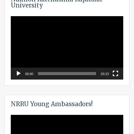
University
Video
Player
00:00
03:23
NRRU Young Ambassadors!
Video
Player