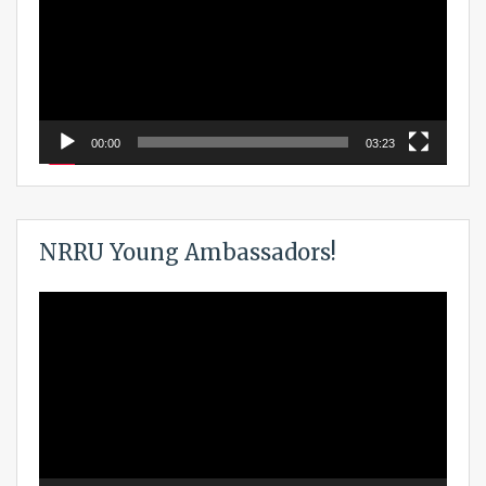
00:00
03:23
NRRU Young Ambassadors!
Video
Player