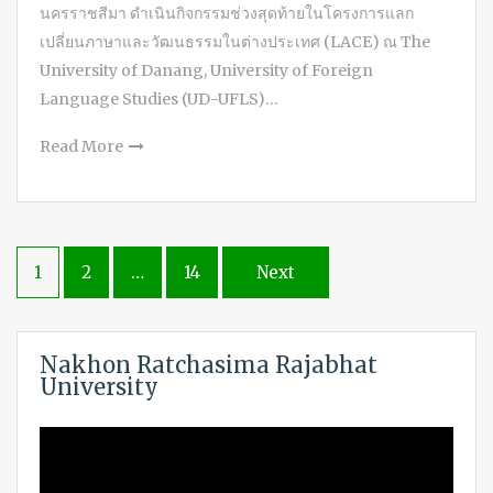
นครราชสีมา ดำเนินกิจกรรมช่วงสุดท้ายในโครงการแลก
เปลี่ยนภาษาและวัฒนธรรมในต่างประเทศ (LACE) ณ The
University of Danang, University of Foreign
Language Studies (UD-UFLS)…
Read More
Posts
1
2
…
14
Next
navigation
Nakhon Ratchasima Rajabhat
University
Video
Player