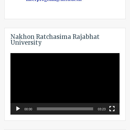
Nakhon Ratchasima Rajabhat
University
Video
Player
00:00
03:23