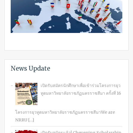
News Update
เปิดรับสมัครนักศึกษาเพื่อเข้าร่วมโครงการยุว
ทูตมหาวิทยาลัยราชภัฏนครราชสีมา ครั้งที่ 16
โครงการยุวทูตมหาวิทยาลัยราชภัฏนครราชสีมาWe are
NRRU […]
เปิดรับสมัครแล้ว! Chevening Scholarship