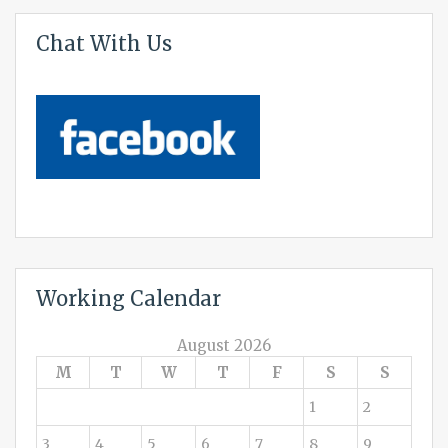
Chat With Us
Working Calendar
August 2026
M
T
W
T
F
S
S
1
2
3
4
5
6
7
8
9