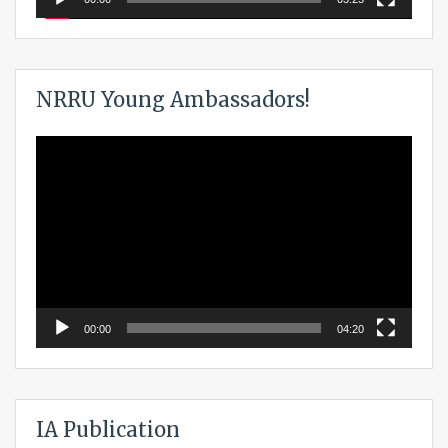
NRRU Young Ambassadors!
Video
Player
00:00
04:20
IA Publication