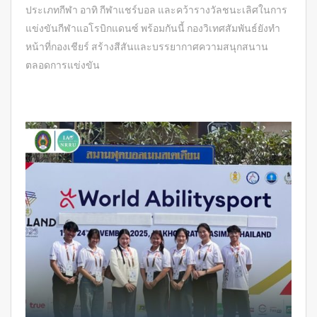
ประเภทกีฬา อาทิ กีฬาแชร์บอล และคว้ารางวัลชนะเลิศในการ
แข่งขันกีฬาแอโรบิกแดนซ์ พร้อมกันนี้ กองวิเทศสัมพันธ์ยังทำ
หน้าที่กองเชียร์ สร้างสีสันและบรรยากาศความสนุกสนาน
ตลอดการแข่งขัน