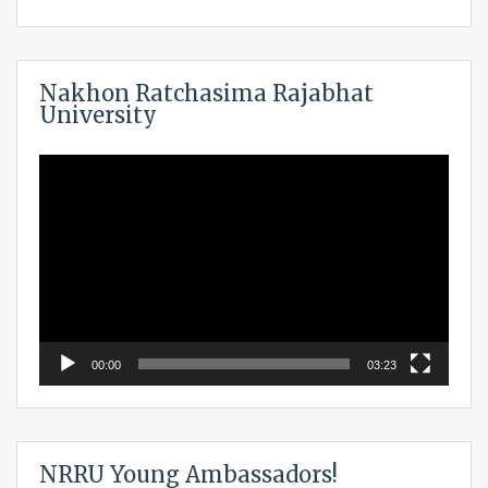
Nakhon Ratchasima Rajabhat
University
Video
Player
00:00
03:23
NRRU Young Ambassadors!