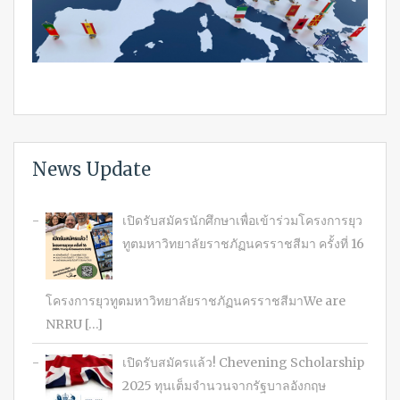
News Update
เปิดรับสมัครนักศึกษาเพื่อเข้าร่วมโครงการยุว
ทูตมหาวิทยาลัยราชภัฏนครราชสีมา ครั้งที่ 16
โครงการยุวทูตมหาวิทยาลัยราชภัฏนครราชสีมาWe are
NRRU […]
เปิดรับสมัครแล้ว! Chevening Scholarship
2025 ทุนเต็มจำนวนจากรัฐบาลอังกฤษ