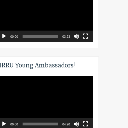
00:00
03:23
RRU Young Ambassadors!
ideo
layer
00:00
04:20