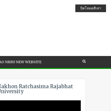
ปิดโหมดสีเทา
AO NRRU NEW WEBSITE
akhon Ratchasima Rajabhat
niversity
ideo
layer