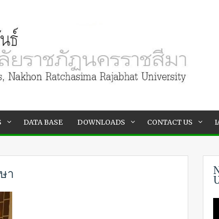
S
DATA BASE
DOWNLOADS
CONTACT US
I
N
าษา
U
V
P