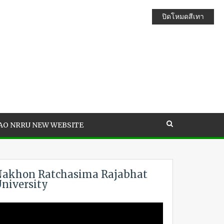
ปิดโหมดสีเทา
AO NRRU NEW WEBSITE
akhon Ratchasima Rajabhat
niversity
ideo
layer