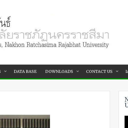
S
DATA BASE
DOWNLOADS
CONTACT US
I
N
U
V
P