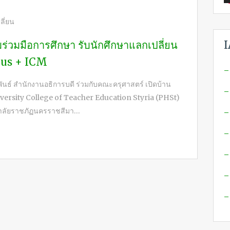
ี่ยน
ร่วมมือการศึกษา รับนักศึกษาแลกเปลี่ยน
I
mus + ICM
–
์ สำนักงานอธิการบดี ร่วมกับคณะครุศาสตร์ เปิดบ้าน
–
iversity College of Teacher Education Styria (PHSt)
ทยาลัยราชภัฏนครราชสีมา…
–
–
–
–
–