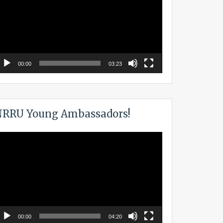
00:00
03:23
RRU Young Ambassadors!
ideo
layer
00:00
04:20