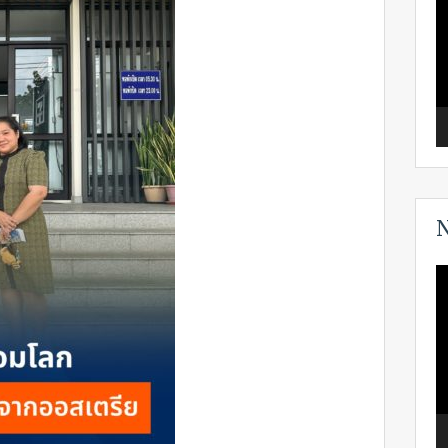
N
V
P