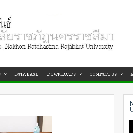
S
DATA BASE
DOWNLOADS
CONTACT US
I
N
U
V
P