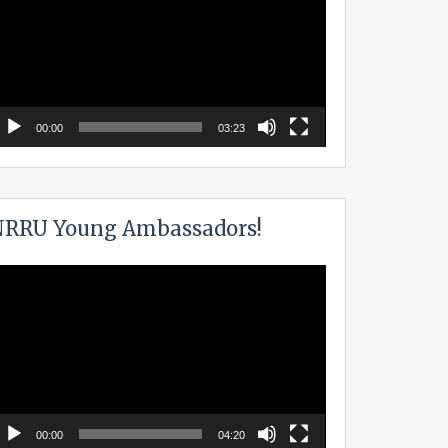
00:00
03:23
RRU Young Ambassadors!
ideo
layer
00:00
04:20