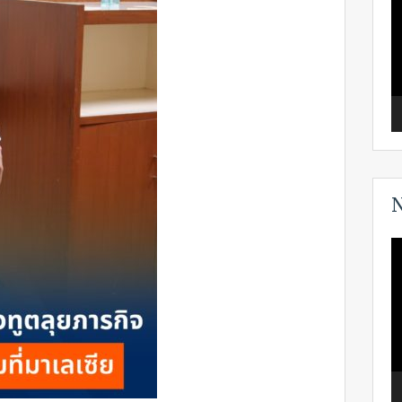
N
V
P