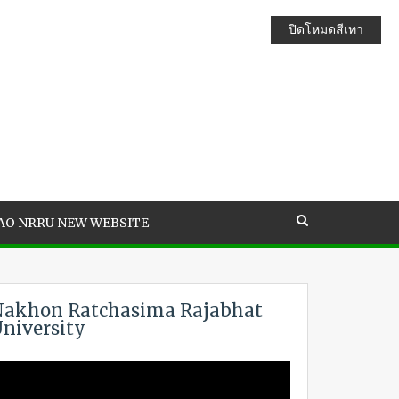
ปิดโหมดสีเทา
AO NRRU NEW WEBSITE
akhon Ratchasima Rajabhat
niversity
ideo
layer