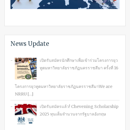
News Update
เปิดรับสมัครนักศึกษาเพื่อเข้าร่วมโครงการยุว
ทูตมหาวิทยาลัยราชภัฏนครราชสีมา ครั้งที่ 16
โครงการยุวทูตมหาวิทยาลัยราชภัฏนครราชสีมาWe are
NRRU […]
เปิดรับสมัครแล้ว! Chevening Scholarship
2025 ทุนเต็มจำนวนจากรัฐบาลอังกฤษ