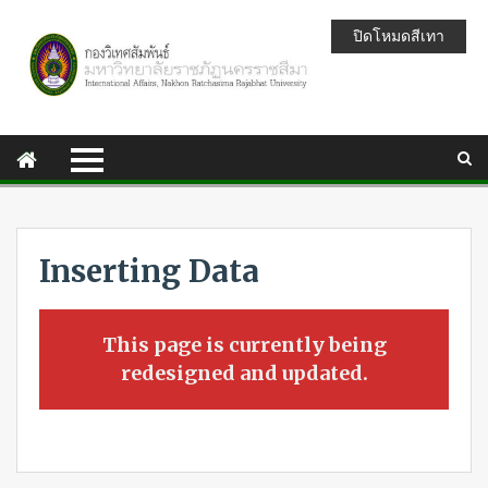
ปิดโหมดสีเทา
Inserting Data
This page is currently being
redesigned and updated.