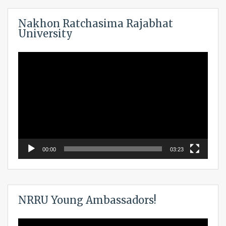
Nakhon Ratchasima Rajabhat
University
Video
Player
00:00
03:23
NRRU Young Ambassadors!
Video