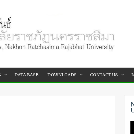
S
DATA BASE
DOWNLOADS
CONTACT US
I
N
U
V
P