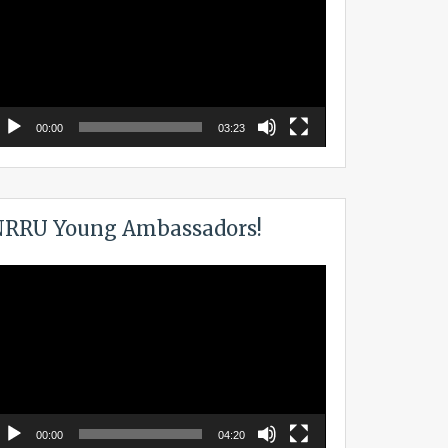
00:00
03:23
RRU Young Ambassadors!
ideo
layer
00:00
04:20