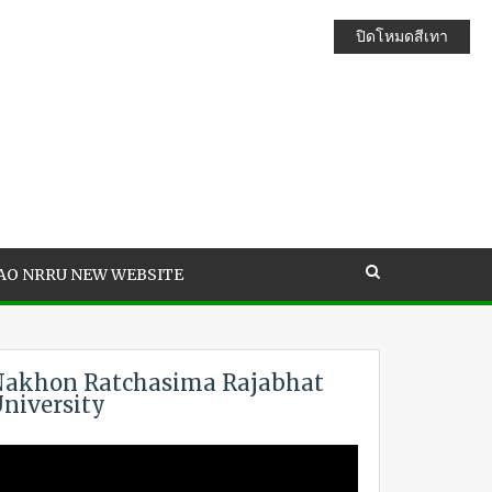
ปิดโหมดสีเทา
AO NRRU NEW WEBSITE
akhon Ratchasima Rajabhat
niversity
ideo
layer