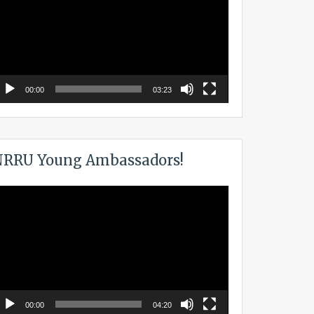
00:00
03:23
RRU Young Ambassadors!
ideo
layer
00:00
04:20