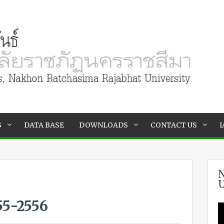
S
DATA BASE
DOWNLOADS
CONTACT US
I
N
U
555-2556
V
P