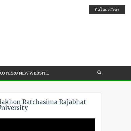
ปิดโหมดสีเทา
AO NRRU NEW WEBSITE
akhon Ratchasima Rajabhat
niversity
ideo
layer