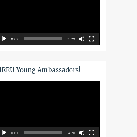
00:00
03:23
RRU Young Ambassadors!
ideo
layer
00:00
04:20