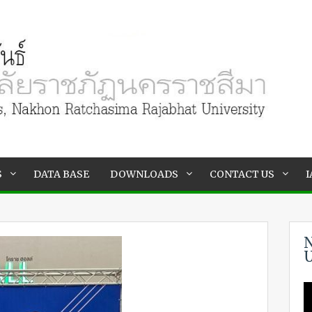
S
DATA BASE
DOWNLOADS
CONTACT US
I
N
U
V
P