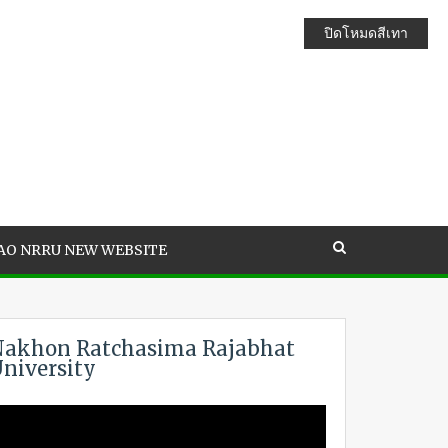
ปิดโหมดสีเทา
AO NRRU NEW WEBSITE
akhon Ratchasima Rajabhat
niversity
ideo
layer