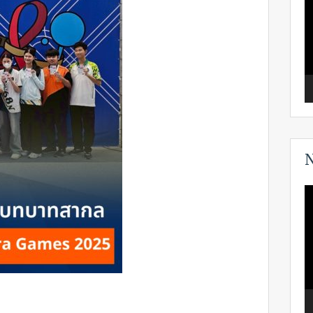
N
V
P