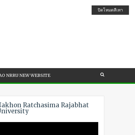
ปิดโหมดสีเทา
AO NRRU NEW WEBSITE
akhon Ratchasima Rajabhat
niversity
ideo
layer