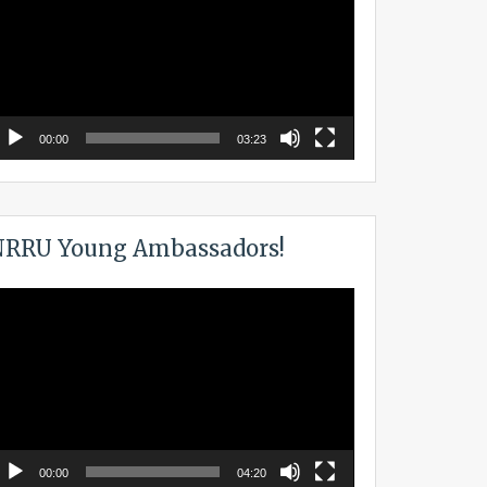
00:00
03:23
RRU Young Ambassadors!
ideo
layer
00:00
04:20