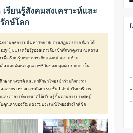
เรียนรู้สังคมสงเคราะห์และ
รักษ์โลก
I
–
นักงานอธิการบดี มหาวิทยาลัยราชภัฏนครราชสีมา ได้
ty (JCU) เครือรัฐออสเตรเลีย เข้าศึกษาดูงาน ณ สถาน
–
มา เพื่อเรียนรู้บทบาทภารกิจของหน่วยงานด้าน
–
ือ และพัฒนาคุณภาพชีวิตของกลุ่มผู้เปราะบางใน
–
ศึกษาต่างชาติ และนักศึกษาไทย เข้าร่วมกิจกรรม
กาลลอยกระทง ณ ลานกิจกรรม ชั้น 1 สำนักวิทยบริการ
–
และอาจารย์ต่างชาติได้เรียนรู้ขั้นตอนการประดิษฐ์
–
มซับคุณค่าของวัฒนธรรมประเพณีไทยอย่างใกล้ชิด
–