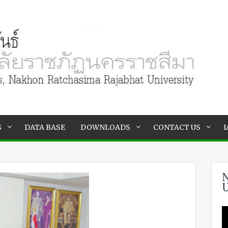
S
DATA BASE
DOWNLOADS
CONTACT US
I
N
U
V
P