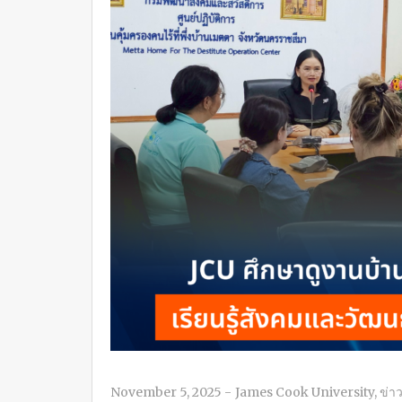
November 5, 2025
-
James Cook University
,
ข่า