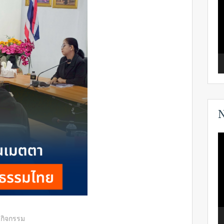
N
V
P
วกิจกรรม