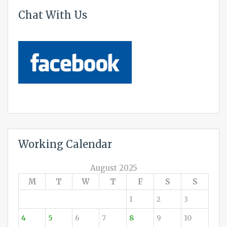
Chat With Us
Working Calendar
August 2025
M
T
W
T
F
S
S
1
2
3
4
5
6
7
8
9
10