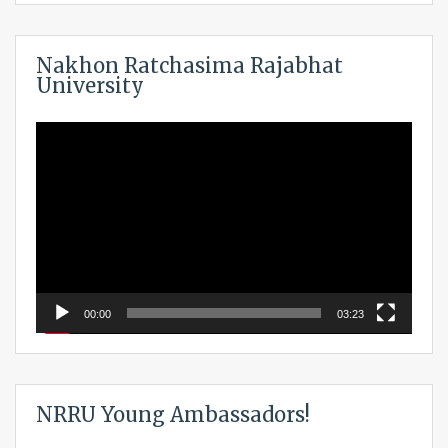
Nakhon Ratchasima Rajabhat
University
Video
Player
00:00
03:23
NRRU Young Ambassadors!