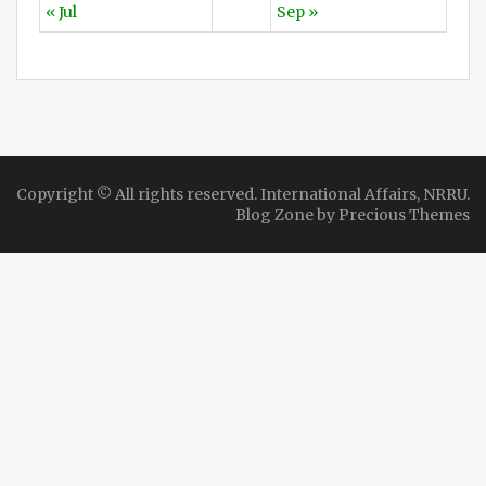
25
26
27
28
29
30
31
« Jul
Sep »
Copyright © All rights reserved. International Affairs, NRRU.
Blog Zone by
Precious Themes