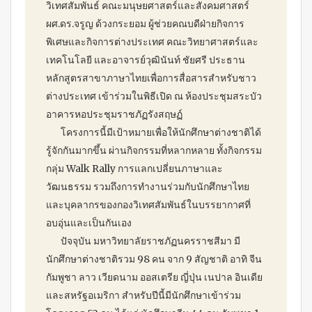
วิเทศสัมพันธ์ คณะมนุษยศาสตร์และสังคมศาสตร์
ผศ.ดร.จรูญ ด้วงกระยอม ผู้ช่วยคณบดีฝ่ายกิจการ
พิเศษและกิจการต่างประเทศ คณะวิทยาศาสตร์และ
เทคโนโลยี และอาจารย์วุฒินันท์ ชัยศรี ประธาน
หลักสูตรสาขาภาษาไทยเพื่อการสื่อสารสำหรับชาว
ต่างประเทศ เข้าร่วมในพิธีเปิด ณ ห้องประชุมสระบัว
อาคารหอประชุมราชภัฏรังสฤษฏ์
โครงการนี้มีเป้าหมายเพื่อให้นักศึกษาต่างชาติได้
รู้จักกันมากขึ้น ผ่านกิจกรรมที่หลากหลาย ทั้งกิจกรรม
กลุ่ม Walk Rally การแลกเปลี่ยนภาษาและ
วัฒนธรรม รวมถึงการทำงานร่วมกับนักศึกษาไทย
และบุคลากรของกองวิเทศสัมพันธ์ในบรรยากาศที่
อบอุ่นและเป็นกันเอง
ปัจจุบัน มหาวิทยาลัยราชภัฏนครราชสีมา มี
นักศึกษาต่างชาติรวม 98 คน จาก 9 สัญชาติ อาทิ จีน
กัมพูชา ลาว เวียดนาม ออสเตรีย ญี่ปุ่น เนปาล อินเดีย
และสหรัฐอเมริกา สำหรับปีนี้มีนักศึกษาเข้าร่วม