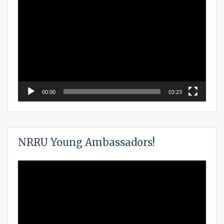
Video
Player
00:00
03:23
NRRU Young Ambassadors!
Video
Player